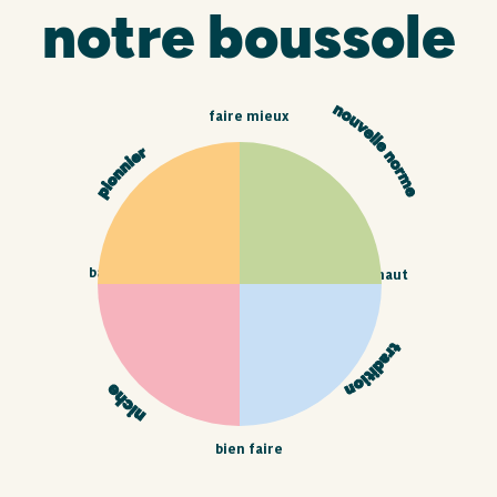
notre boussole
faire mieux
bas
haut
bien faire